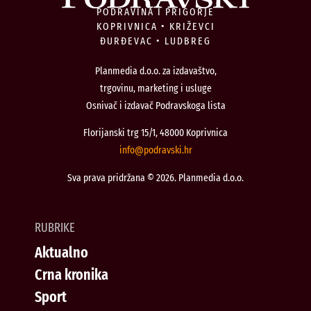
PODRAVINA I PRIGORJE
KOPRIVNICA • KRIŽEVCI
ĐURĐEVAC • LUDBREG
Planmedia d.o.o. za izdavaštvo,
trgovinu, marketing i usluge
Osnivač i izdavač Podravskoga lista
Florijanski trg 15/1, 48000 Koprivnica
@ofni
rh.iksvardop
Sva prava pridržana © 2026. Planmedia d.o.o.
RUBRIKE
Aktualno
Crna kronika
Sport