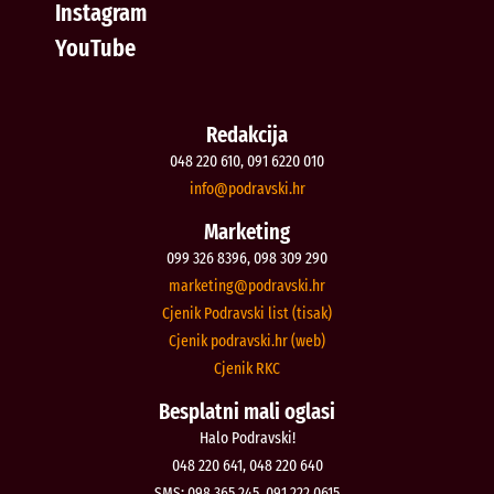
Instagram
YouTube
Redakcija
048 220 610, 091 6220 010
@ofni
rh.iksvardop
Marketing
099 326 8396, 098 309 290
@gnitekram
rh.iksvardop
Cjenik Podravski list (tisak)
Cjenik podravski.hr (web)
Cjenik RKC
Besplatni mali oglasi
Halo Podravski!
048 220 641, 048 220 640
SMS: 098 365 245, 091 222 0615