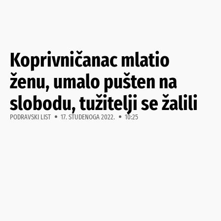
Koprivničanac mlatio
ženu, umalo pušten na
slobodu, tužitelji se žalili
PODRAVSKI LIST
17. STUDENOGA 2022.
10:25