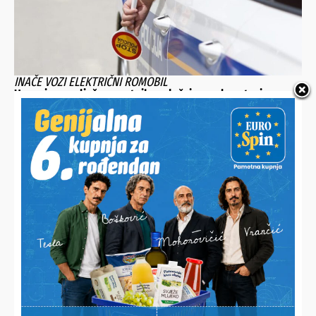
INAČE VOZI ELEKTRIČNI ROMOBIL
Uporni ponavljač prometnih prekršaja umalo ostavio oca
bez Golfa
POŽAR JE OBITELJI VRABEC NAPRAVIO 35.000 EURA ŠTETE, A
MNOGI USKOČILI U POMOĆ
Zlatko radi u šumi i pomaže manjim poljoprivrednicima, bez
mehanizacije je kao bez ruku