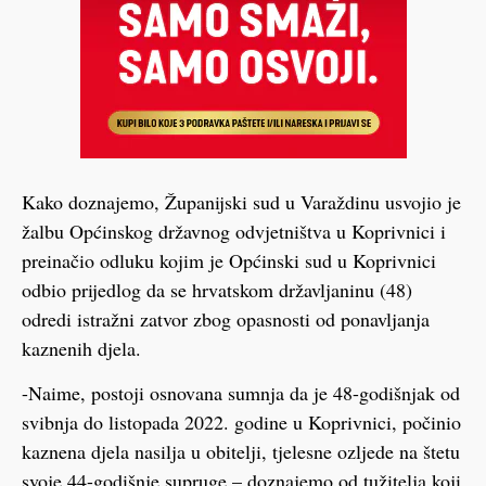
Kako doznajemo, Županijski sud u Varaždinu usvojio je
žalbu Općinskog državnog odvjetništva u Koprivnici i
preinačio odluku kojim je Općinski sud u Koprivnici
odbio prijedlog da se hrvatskom državljaninu (48)
odredi istražni zatvor zbog opasnosti od ponavljanja
kaznenih djela.
-Naime, postoji osnovana sumnja da je 48-godišnjak od
svibnja do listopada 2022. godine u Koprivnici, počinio
kaznena djela nasilja u obitelji, tjelesne ozljede na štetu
svoje 44-godišnje supruge – doznajemo od tužitelja koji