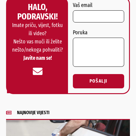
HALO,
Vaš email
PODRAVSKI!
Imate priču, vijest, fotku
Poruka
ili video?
Nešto vas muči ili želite
nešto/nekoga pohvaliti?
Javite nam se!
POŠALJI
Alternative:
NAJNOVIJE VIJESTI