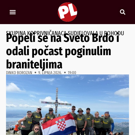
SKUPINA KOPRIVNIČANACA SUDJELOVALA U POHODU
Popeli se na Sveto Brdo i
odali počast poginulim
braniteljima
DINKO BOROZAN
9. LIPNJA 2026.
19:00