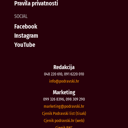
Pravila privatnosti
SOCIAL
Facebook
Instagram
YouTube
Redakcija
048 220 610, 091 6220 010
@ofni
rh.iksvardop
Marketing
099 326 8396, 098 309 290
@gnitekram
rh.iksvardop
Cjenik Podravski list (tisak)
Cjenik podravski.hr (web)
Cjenik RKC