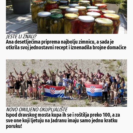
JESTE LI ZNALI?
Ana desetljećima priprema najbolju zimnicu, a sada je
otkrila svoj jednostavni recept i iznenadila brojne domaćice
NOVO OMILJENO OKUPLJALIŠTE
Ispod dravskog mosta kupa ih se i roštilja preko 100, a za
sve one koji ljetuju na Jadranu imaju samo jednu kratku
poruku!