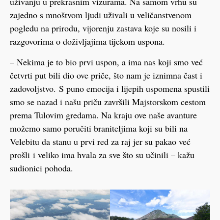
uživanju u prekrasnim vizurama. Na samom vrhu su
zajedno s mnoštvom ljudi uživali u veličanstvenom
pogledu na prirodu, vijorenju zastava koje su nosili i
razgovorima o doživljajima tijekom uspona.
– Nekima je to bio prvi uspon, a ima nas koji smo već
četvrti put bili dio ove priče, što nam je iznimna čast i
zadovoljstvo. S puno emocija i lijepih uspomena spustili
smo se nazad i našu priču završili Majstorskom cestom
prema Tulovim gredama. Na kraju ove naše avanture
možemo samo poručiti braniteljima koji su bili na
Velebitu da stanu u prvi red za raj jer su pakao već
prošli i veliko ima hvala za sve što su učinili – kažu
sudionici pohoda.