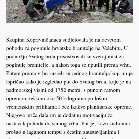
Skupina Koprivničanaca sudjelovala je na devetom
pohodu za poginule hrvatske branitelje na Velebitu. U
podnožju Svetog brda prisustvovali su svetoj misi za
poginule branitelje, a nakon toga se uputili prema vrhu.
Putem prema vrhu susreli su jednog branitelja koji im je
ispričao kako je izgledao put do Svetog brda, koje je na
nadmorskoj visini od 1752 metra, s punom ratnom
opremom teškom oko 50 kilograma po lošim
vremenskim prilikama i bez ikakve planinarske opreme.
Njegova priča dala im je dodatnu motivaciju za
nastavak pohoda do samog vrha. Put je, kažu sudionici,
prošao u laganom tempu s čestim zaustavljanima i