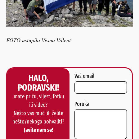
FOTO ustupila Vesna Valent
HALO,
Vaš email
PODRAVSKI!
Imate priču, vijest, fotku
Poruka
ili video?
Nešto vas muči ili želite
nešto/nekoga pohvaliti?
Javite nam se!