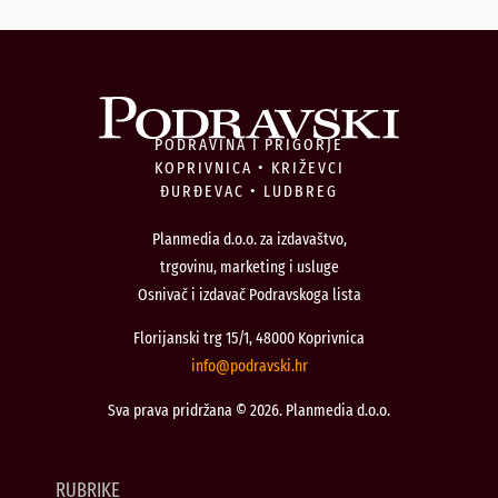
PODRAVINA I PRIGORJE
KOPRIVNICA • KRIŽEVCI
ĐURĐEVAC • LUDBREG
Planmedia d.o.o. za izdavaštvo,
trgovinu, marketing i usluge
Osnivač i izdavač Podravskoga lista
Florijanski trg 15/1, 48000 Koprivnica
@ofni
rh.iksvardop
Sva prava pridržana © 2026. Planmedia d.o.o.
RUBRIKE