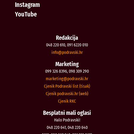
Instagram
YouTube
Redakcija
048 220 610, 091 6220 010
@ofni
rh.iksvardop
Marketing
099 326 8396, 098 309 290
@gnitekram
rh.iksvardop
Cjenik Podravski list (tisak)
Cjenik podravski.hr (web)
Cjenik RKC
Besplatni mali oglasi
Halo Podravski!
048 220 641, 048 220 640