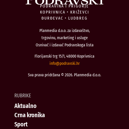
PODRAVINA I PRIGORJE
KOPRIVNICA • KRIŽEVCI
ĐURĐEVAC • LUDBREG
Planmedia d.o.o. za izdavaštvo,
trgovinu, marketing i usluge
Osnivač i izdavač Podravskoga lista
Florijanski trg 15/1, 48000 Koprivnica
@ofni
rh.iksvardop
Sva prava pridržana © 2026. Planmedia d.o.o.
RUBRIKE
Aktualno
Crna kronika
Sport