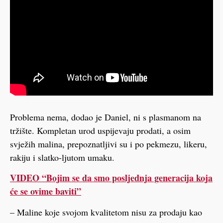
Problema nema, dodao je Daniel, ni s plasmanom na
tržište. Kompletan urod uspijevaju prodati, a osim
svježih malina, prepoznatljivi su i po pekmezu, likeru,
rakiju i slatko-ljutom umaku.
VIDEO “Bojim se da smo posljednja generacija koja
će se ovime baviti”
– Maline koje svojom kvalitetom nisu za prodaju kao