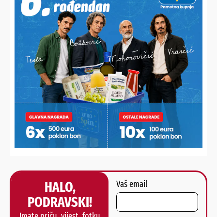
FOTO/VIDEO Nikola Wolf
HALO,
Vaš email
PODRAVSKI!
Imate priču, vijest, fotku