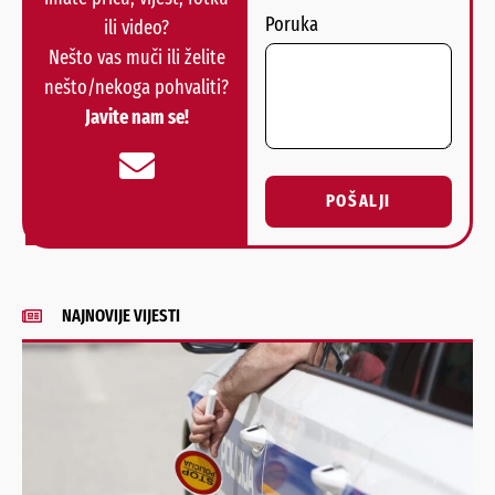
Poruka
ili video?
Nešto vas muči ili želite
nešto/nekoga pohvaliti?
Javite nam se!
POŠALJI
Alternative:
NAJNOVIJE VIJESTI